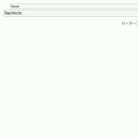
13
+
16 =